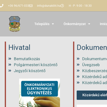
+36 96/671-033
info@dunakiliti.hu
H - P: 9:00 - 18:30
Település
Önkormányzat
Inté
Hivatal
Dokumen
Bemutatkozás
Dokumentum
Polgármesteri köszöntő
Üvegzseb
Jegyzői köszöntő
Közbeszerzé
Közérdekű ad
Közérdekű ad
Közérdekű elé