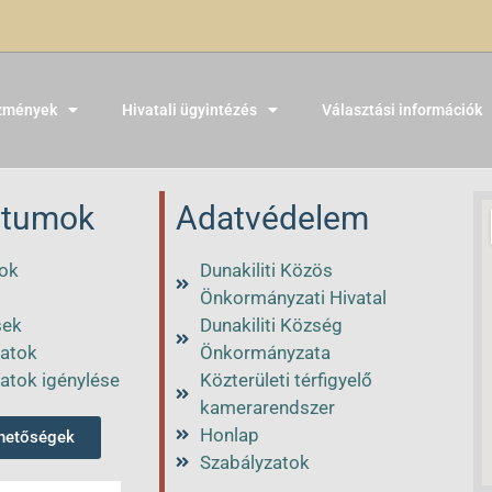
zmények
Hivatali ügyintézés
Választási információk
tumok
Adatvédelem
ok
Dunakiliti Közös
Önkormányzati Hivatal
sek
Dunakiliti Község
atok
Önkormányzata
atok igénylése
Közterületi térfigyelő
kamerarendszer
Honlap
rhetőségek
Szabályzatok