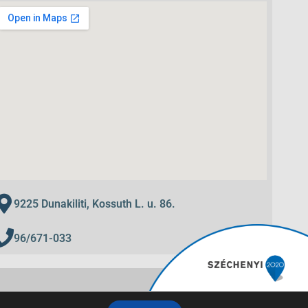
zemeltető Kft.
mtatványok
dász
artások
s
ntézés
bejelentés
9225 Dunakiliti, Kossuth L. u. 86.
96/671-033