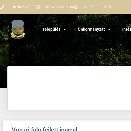
+36 96/671-033
info@dunakiliti.hu
H - P: 9:00 - 18:30
Település
Önkormányzat
Inté
Vonzó falu fejlett iparral