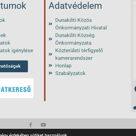
Egészségügy
Ügyintézők
tumok
Adatvédelem
Dunakiliti értéktár
Dunakiliti Községü
Ügyleírások, nyo
Adatszolgáltatás
ok
Dunakiliti Közös
Önkormányzati Hivatal
Dunakiliti falugaz
Hatósági nyilvánt
sek
Dunakiliti Község
atok
Önkormányzata
Családsegítő
Településrendezé
atok igénylése
Közterületi térfigyelő
kamerarendszer
Hirdetmények
Honlap
rhetőségek
Elektronikus ügyi
Szabályzatok
Közvilágítási hiba
mény érdekében sütiket használunk.