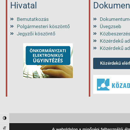
Hivatal
Dokumen
Bemutatkozás
Dokumentum
Polgármesteri köszöntő
Üvegzseb
Jegyzői köszöntő
Közbeszerzé
Közérdekű ad
Közérdekű ad
Közérdekű elé
Nagy kontraszt váltása
Betűméret váltása
A weboldalon a minőségi felhasználói él