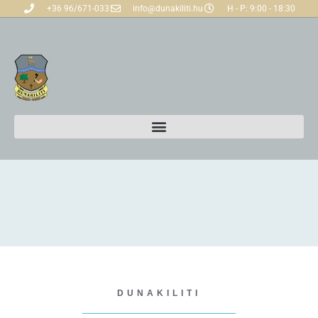
+36 96/671-033
info@dunakiliti.hu
H - P: 9:00 - 18:30
DUNAKILITI