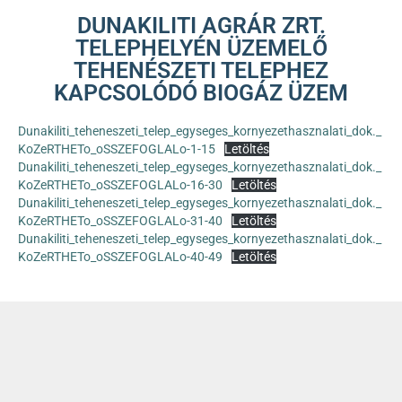
DUNAKILITI AGRÁR ZRT.
TELEPHELYÉN ÜZEMELŐ
TEHENÉSZETI TELEPHEZ
KAPCSOLÓDÓ BIOGÁZ ÜZEM
Dunakiliti_teheneszeti_telep_egyseges_kornyezethasznalati_dok._
KoZeRTHETo_oSSZEFOGLALo-1-15
Letöltés
Dunakiliti_teheneszeti_telep_egyseges_kornyezethasznalati_dok._
KoZeRTHETo_oSSZEFOGLALo-16-30
Letöltés
Dunakiliti_teheneszeti_telep_egyseges_kornyezethasznalati_dok._
KoZeRTHETo_oSSZEFOGLALo-31-40
Letöltés
Dunakiliti_teheneszeti_telep_egyseges_kornyezethasznalati_dok._
KoZeRTHETo_oSSZEFOGLALo-40-49
Letöltés