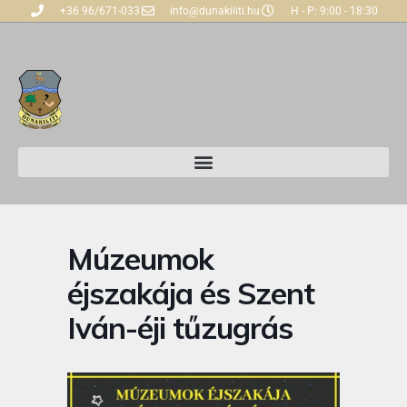
+36 96/671-033
info@dunakiliti.hu
H - P: 9:00 - 18:30
Múzeumok
éjszakája és Szent
Iván-éji tűzugrás