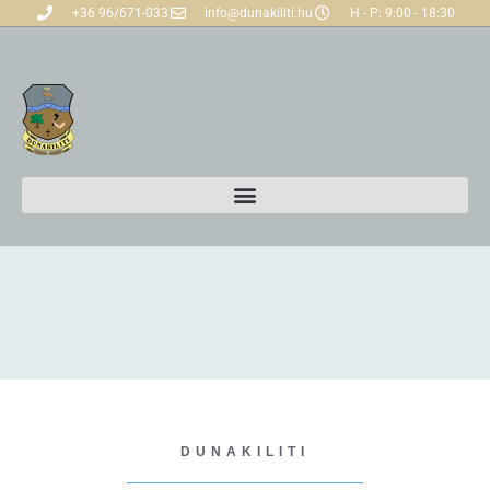
+36 96/671-033
info@dunakiliti.hu
H - P: 9:00 - 18:30
DUNAKILITI