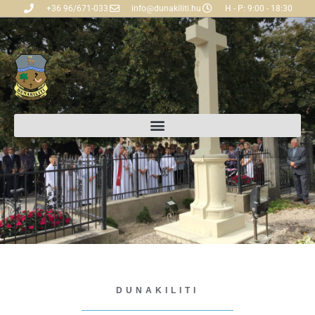
+36 96/671-033
info@dunakiliti.hu
H - P: 9:00 - 18:30
DUNAKILITI