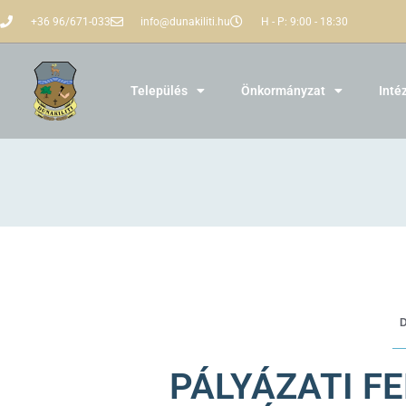
+36 96/671-033
info@dunakiliti.hu
H - P: 9:00 - 18:30
Település
Önkormányzat
Inté
PÁLYÁZATI FE