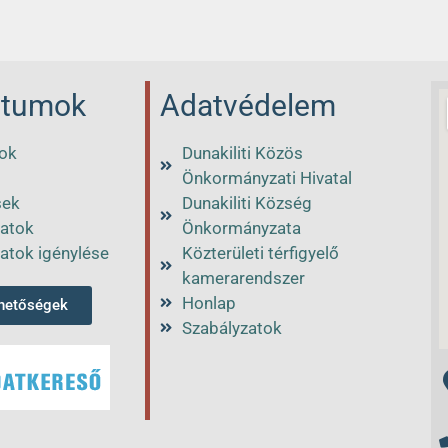
tumok
Adatvédelem
ok
Dunakiliti Közös
Önkormányzati Hivatal
sek
Dunakiliti Község
atok
Önkormányzata
atok igénylése
Közterületi térfigyelő
kamerarendszer
Honlap
rhetőségek
Szabályzatok