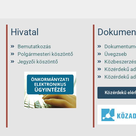
Hivatal
Dokumen
Bemutatkozás
Dokumentum
Polgármesteri köszöntő
Üvegzseb
Jegyzői köszöntő
Közbeszerzé
Közérdekű ad
Közérdekű ad
Közérdekű elé