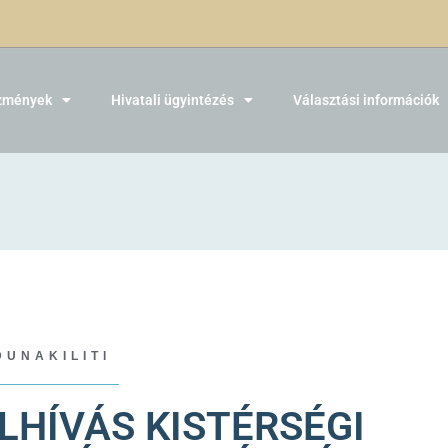
zmények
Hivatali ügyintézés
Választási információk
DUNAKILITI
LHÍVÁS KISTÉRSÉGI