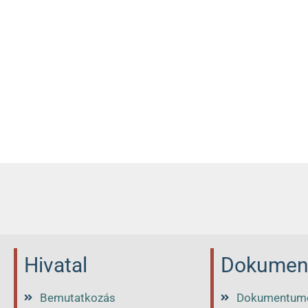
Hivatal
Dokumen
Bemutatkozás
Dokumentum