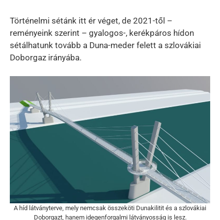
Történelmi sétánk itt ér véget, de 2021-től –
reményeink szerint – gyalogos-, kerékpáros hídon
sétálhatunk tovább a Duna-meder felett a szlovákiai
Doborgaz irányába.
A híd látványterve, mely nemcsak összeköti Dunakilitit és a szlovákiai
Doborgazt, hanem idegenforgalmi látványosság is lesz.