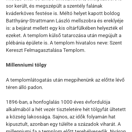
sor került, és megszépült a szentély falának
kváderköves festése is. Méltó helyet kapott boldog
Batthyány-Strattmann László mellszobra és ereklyéje
is: a bejárat mellett egy kis oltárfülkében helyezték el
ezeket. A templom külső tatarozása után megújult a
plébánia épülete is. A templom hivatalos neve: Szent
Kereszt Felmagasztalása Templom.
Millenniumi tölgy
A templomlátogatás után megpihenünk az előtte lévő
téren álló padon.
1896-ban, a honfoglalás 1000 éves évfordulója
alkalmából a hét vezér tiszteletére hét tölgyfát ültetett
a község lakossága. Sajnos, az idők folyamán hat
kipusztult, azonban egy túlélte a századok viharát. A
millenniumi fa a templom előtt terebélyesedik. Nyáron