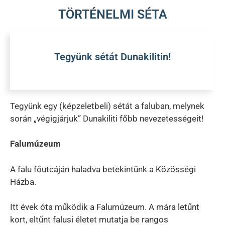
TÖRTÉNELMI SÉTA
Tegyünk sétát Dunakilitin!
Tegyünk egy (képzeletbeli) sétát a faluban, melynek
során „végigjárjuk” Dunakiliti főbb nevezetességeit!
Falumúzeum
A falu főutcáján haladva betekintünk a Közösségi
Házba.
Itt évek óta működik a Falumúzeum. A mára letűnt
kort, eltűnt falusi életet mutatja be rangos