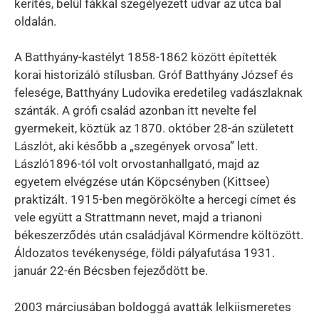
kerítés, belül fákkal szegélyezett udvar az utca bal
oldalán.
A Batthyány-kastélyt 1858-1862 között építették
korai historizáló stílusban. Gróf Batthyány József és
felesége, Batthyány Ludovika eredetileg vadászlaknak
szánták. A grófi család azonban itt nevelte fel
gyermekeit, köztük az 1870. október 28-án született
Lászlót, aki később a „szegények orvosa” lett.
László1896-tól volt orvostanhallgató, majd az
egyetem elvégzése után Köpcsényben (Kittsee)
praktizált. 1915-ben megörökölte a hercegi címet és
vele együtt a Strattmann nevet, majd a trianoni
békeszerződés után családjával Körmendre költözött.
Áldozatos tevékenysége, földi pályafutása 1931.
január 22-én Bécsben fejeződött be.
2003 márciusában boldoggá avatták lelkiismeretes