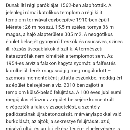
Dunakiliti régi parókiáját 1562-ben alapították. A
jelenlegi római katolikus templom a régi kiliti
templom tornyával egybeépítve 1910-ben épült.
Méretei: 26 m hosszú, 15,5 m széles, tornya 36 m
magas, a hajó alapterülete 305 m2. A neogótikus
épület belsejét gyönyörű freskók és csúcsíves, színes
ill. rózsás üvegablakok díszítik. A természeti
katasztrófák nem kímélték a templomot sem. Az
1954-es árvíz a falakon hagyta nyomát: a falfestés
körülbelül derék magasságig megrongálódott –
szomorú mementóként juttatta eszünkbe, meddig ért
az épület belsejében a víz. 2010-ben zajlott a
templom külső-belső felújítása. A 100 éves jubileumi
megújulás először az épület belsejére koncentrált:
elvégezték a falak vízszigetelést, a szentély
padlózatának újrabetonozását, márványlapokkal való
burkolását, az ajtók, a sekrestye felújítását, az új
miséző oltár és ambó elkészítésére, elhelyezésére is