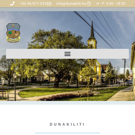
+36 96/671-033
info@dunakiliti.hu
H - P: 9:00 - 18:30
DUNAKILITI