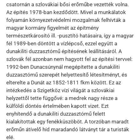
csatornán a szlovákiai bősi erőműbe vezették volna.
Az építés 1978-ban kezdődött. Mivel a munkálatok
folyamán környezetvédelmi mozgalmak felhívták a
magyar kormány figyelmét az építmény
természetkárosító ill. -pusztító hatásaira, így a magyar
fél 1989-ben döntött a vízlépcső, ezzel együtt a
dunakiliti duzzasztómű építésének leállításáról. A
szlovák fél azonban nem hagyott fel az építési tervvel:
1992-ben Dunacsúnynál megépítette a dunakiliti
duzzasztómű szerepét helyettesítő létesítményt, és
elterelte a Dunát az 1852-1811 fkm között. Ez az
intézkedés a Szigetköz vízi világát a szlovákiai
helyzettől tette függővé: a medrek nagy része a
külföldi döntés értelmében kapott vizet. Ezt
enyhítendő a dunakiliti duzzasztómű felett
kialakítottak egy fenékküszöböt. A torzóban maradt
erőműn átívelő híd maradandó látványt tár a turisták
elé.