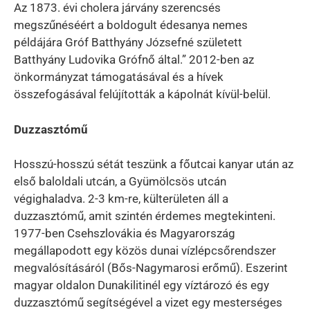
Az 1873. évi cholera járvány szerencsés
megszűnéséért a boldogult édesanya nemes
példájára Gróf Batthyány Józsefné született
Batthyány Ludovika Grófnő által.” 2012-ben az
önkormányzat támogatásával és a hívek
összefogásával felújították a kápolnát kívül-belül.
Duzzasztómű
Hosszú-hosszú sétát teszünk a főutcai kanyar után az
első baloldali utcán, a Gyümölcsös utcán
végighaladva. 2-3 km-re, külterületen áll a
duzzasztómű, amit szintén érdemes megtekinteni.
1977-ben Csehszlovákia és Magyarország
megállapodott egy közös dunai vízlépcsőrendszer
megvalósításáról (Bős-Nagymarosi erőmű). Eszerint
magyar oldalon Dunakilitinél egy víztározó és egy
duzzasztómű segítségével a vizet egy mesterséges