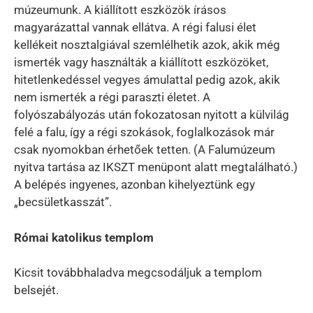
múzeumunk. A kiállított eszközök írásos
magyarázattal vannak ellátva. A régi falusi élet
kellékeit nosztalgiával szemlélhetik azok, akik még
ismerték vagy használták a kiállított eszközöket,
hitetlenkedéssel vegyes ámulattal pedig azok, akik
nem ismerték a régi paraszti életet. A
folyószabályozás után fokozatosan nyitott a külvilág
felé a falu, így a régi szokások, foglalkozások már
csak nyomokban érhetőek tetten. (A Falumúzeum
nyitva tartása az IKSZT menüpont alatt megtalálható.)
A belépés ingyenes, azonban kihelyeztünk egy
„becsületkasszát”.
Római katolikus templom
Kicsit továbbhaladva megcsodáljuk a templom
belsejét.