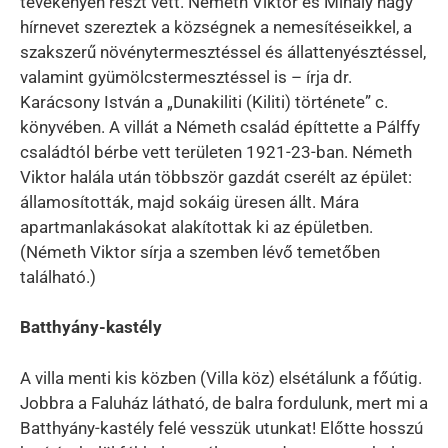
tevékenyen részt vett. Németh Viktor és Mihály nagy
hírnevet szereztek a községnek a nemesítéseikkel, a
szakszerű növénytermesztéssel és állattenyésztéssel,
valamint gyümölcstermesztéssel is – írja dr.
Karácsony István a „Dunakiliti (Kiliti) története” c.
könyvében. A villát a Németh család építtette a Pálffy
családtól bérbe vett területen 1921-23-ban. Németh
Viktor halála után többször gazdát cserélt az épület:
államosították, majd sokáig üresen állt. Mára
apartmanlakásokat alakítottak ki az épületben.
(Németh Viktor sírja a szemben lévő temetőben
található.)
Batthyány-kastély
A villa menti kis közben (Villa köz) elsétálunk a főútig.
Jobbra a Faluház látható, de balra fordulunk, mert mi a
Batthyány-kastély felé vesszük utunkat! Előtte hosszú