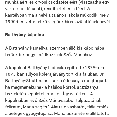
munkájáért, és orvosi csodatételéért (visszaadta egy
vak ember látását), rendíthetetlen hitéért. A
kastélyban ma a helyi általános iskola működik, mely
1990-ben vette fel községünk híres szülöttének nevét.
Batthyány-kápolna
A Batthyány-kastéllyal szemben álló kis kápolnába
térünk be, hogy imádkozzunk Szűz Máriához.
A kápolnát Batthyány Ludovika építtette 1875-ben.
1873-ban súlyos kolerajárvány tört ki a faluban. Dr.
Batthyány-Strattmann László édesanyja megfogadta,
ha megmenekülnek a halálos kórtól, a Szűzanya
tiszteletére épületet emeltet. Így is történt. A
kápolnában lévő Szűz Mária-szobor talpazatának
felirata: „Mária segíts”. Alatta olvasható: „Hála emlék
a betegek gyógyítója sz. Mária tiszteletére állíttatott.