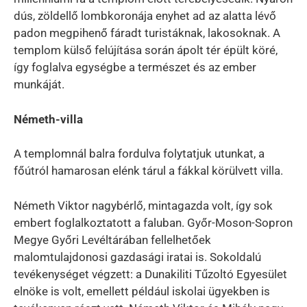
dús, zöldellő lombkoronája enyhet ad az alatta lévő
padon megpihenő fáradt turistáknak, lakosoknak. A
templom külső felújítása során ápolt tér épült köré,
így foglalva egységbe a természet és az ember
munkáját.
Németh-villa
A templomnál balra fordulva folytatjuk utunkat, a
főútról hamarosan elénk tárul a fákkal körülvett villa.
Németh Viktor nagybérlő, mintagazda volt, így sok
embert foglalkoztatott a faluban. Győr-Moson-Sopron
Megye Győri Levéltárában fellelhetőek
malomtulajdonosi gazdasági iratai is. Sokoldalú
tevékenységet végzett: a Dunakiliti Tűzoltó Egyesület
elnöke is volt, emellett például iskolai ügyekben is