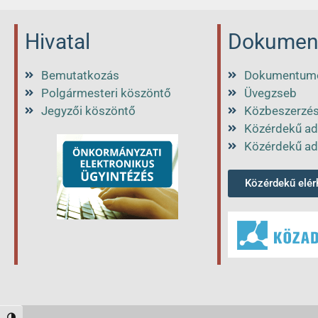
Hivatal
Dokumen
Bemutatkozás
Dokumentum
Polgármesteri köszöntő
Üvegzseb
Jegyzői köszöntő
Közbeszerzé
Közérdekű ad
Közérdekű ad
Közérdekű elé