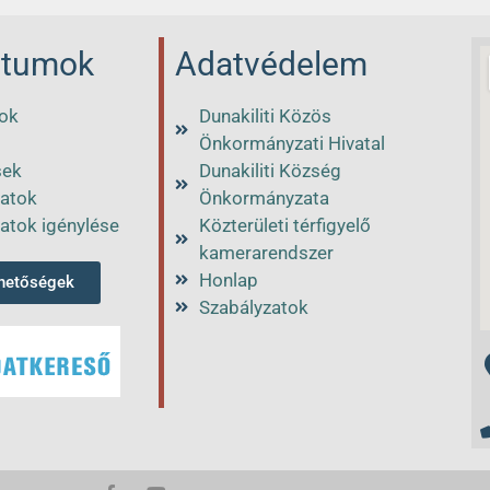
tumok
Adatvédelem
ok
Dunakiliti Közös
Önkormányzati Hivatal
sek
Dunakiliti Község
atok
Önkormányzata
atok igénylése
Közterületi térfigyelő
kamerarendszer
Honlap
rhetőségek
Szabályzatok