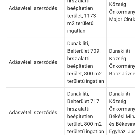
hrsz alatti
Község
Adásvételi szerződés
beépítetlen
Önkormány
terület, 1173
Major Cinti
m2 területű
ingatlan
Dunakiliti,
Belterület 709.
Dunakiliti
hrsz alatti
Község
Adásvételi szerződés
beépítetlen
Önkormány
terület, 800 m2
Bocz Józse
területű ingatlan
Dunakiliti,
Dunakiliti
Belterület 717.
Község
hrsz alatti
Önkormány
Adásvételi szerződés
beépítetlen
Békési Mih
terület, 800 m2
és Békésin
területű ingatlan
Egyházi Jud