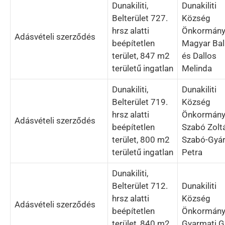
Dunakiliti,
Dunakiliti
Belterület 727.
Község
hrsz alatti
Önkormány
Adásvételi szerződés
beépítetlen
Magyar Bal
terület, 847 m2
és Dallos
területű ingatlan
Melinda
Dunakiliti,
Dunakiliti
Belterület 719.
Község
hrsz alatti
Önkormány
Adásvételi szerződés
beépítetlen
Szabó Zolt
terület, 800 m2
Szabó-Gyár
területű ingatlan
Petra
Dunakiliti,
Belterület 712.
Dunakiliti
hrsz alatti
Község
Adásvételi szerződés
beépítetlen
Önkormány
terület, 840 m2
Gyarmati G