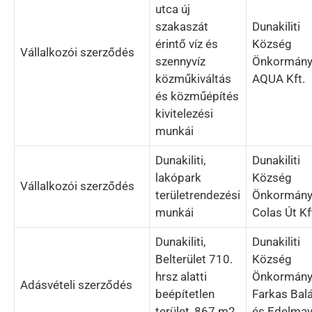
utca új
szakaszát
Dunakiliti
érintő víz és
Község
Vállalkozói szerződés
szennyvíz
Önkormány
közműkiváltás
AQUA Kft.
és közműépítés
kivitelezési
munkái
Dunakiliti,
Dunakiliti
lakópark
Község
Vállalkozói szerződés
területrendezési
Önkormány
munkái
Colas Út Kf
Dunakiliti,
Dunakiliti
Belterület 710.
Község
hrsz alatti
Önkormány
Adásvételi szerződés
beépítetlen
Farkas Bal
terület, 867 m2
és Edelmay