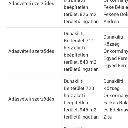
Adásvételi szerződés
beépítetlen
Feke Béla 
terület, 826 m2
Fekéné Dó
területű ingatlan
Andrea
Dunakiliti,
Dunakiliti
Belterület 711.
Község
hrsz alatti
Adásvételi szerződés
Önkormány
beépítetlen
Egyed Fere
terület, 840 m2
Egyed Fere
területű ingatlan
Dunakiliti,
Dunakiliti
Belterület 723.
Község
hrsz alatti
Önkormány
Adásvételi szerződés
beépítetlen
Farkas Bal
terület, 945 m2
és Edelmay
területű ingatlan
Zita