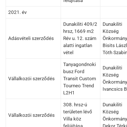
felújítása
2021. év
Dunakiliti 409/2
Dunakiliti
hrsz, 1669 m2
Község
Adásvételi szerződés
Rév u. 12. szám
Önkormány
alatti ingatlan
Bisits Lász
vétel
Tóth Szabi
Tanyagondnoki
Dunakiliti
busz Ford
Község
Vállalkozói szerződés
Transit Custom
Önkormány
Tourneo Trend
Ivancsics B
L2H1
308. hrsz-ú
Dunakiliti
területen lévő
Község
Vállalkozói szerződés
Villa köz
Önkormány
felújítása
Dekor Térkő