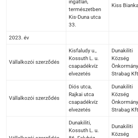
ingatlan,
Kiss Biank
természetben
Kis-Duna utca
33.
2023. év
Kisfaludy u.,
Dunakiliti
Kossuth L. u.
Község
Vállalkozói szerződés
csapadékvíz
Önkormány
elvezetés
Strabag Kft
Diós utca,
Dunakiliti
Rajkai utca
Község
Vállalkozói szerződés
csapadékvíz
Önkormány
elvezetés
Strabag Kft
Dunakiliti,
Dunakiliti
Kossuth L. u.
Község
Vállalkozói szerződés
86. Faluház