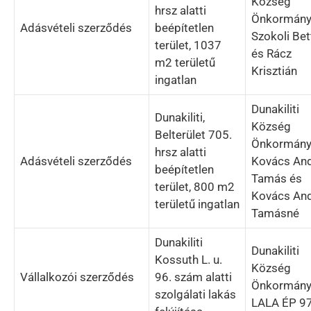
Község
hrsz alatti
Önkormány
Adásvételi szerződés
beépítetlen
Szokoli Bet
terület, 1037
és Rácz
m2 területű
Krisztián
ingatlan
Dunakiliti
Dunakiliti,
Község
Belterület 705.
Önkormány
hrsz alatti
Adásvételi szerződés
Kovács An
beépítetlen
Tamás és
terület, 800 m2
Kovács An
területű ingatlan
Tamásné
Dunakiliti
Dunakiliti
Kossuth L. u.
Község
Vállalkozói szerződés
96. szám alatti
Önkormány
szolgálati lakás
LALA ÉP 97