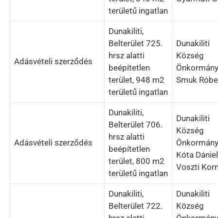
területű ingatlan
Dunakiliti,
Belterület 725.
Dunakiliti
hrsz alatti
Község
Adásvételi szerződés
beépítetlen
Önkormány
terület, 948 m2
Smuk Róbe
területű ingatlan
Dunakiliti,
Dunakiliti
Belterület 706.
Község
hrsz alatti
Adásvételi szerződés
Önkormány
beépítetlen
Kóta Dániel
terület, 800 m2
Voszti Korn
területű ingatlan
Dunakiliti,
Dunakiliti
Belterület 722.
Község
hrsz alatti
Önkormány