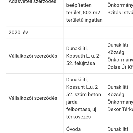
Adásvételi szerződés
beépítetlen
Önkormány
terület, 803 m2
Szitás Istv
területű ingatlan
2020. év
Dunakiliti
Dunakiliti,
Község
Vállalkozói szerződés
Kossuth L. u. 2-
Önkormány
52. felújítása
Colas Út Kf
Dunakiliti,
Kossuht L.u. 2-
Dunakiliti
52. szám beton
Község
Vállalkozói szerződés
járda
Önkormány
felbontása, új
Dekor Térkő
térkövezés
Óvoda
Dunakiliti