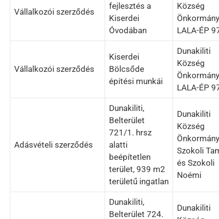
fejlesztés a
Község
Vállalkozói szerződés
Kiserdei
Önkormány
Óvodában
LALA-ÉP 97
Dunakiliti
Kiserdei
Község
Vállalkozói szerződés
Bölcsőde
Önkormány
építési munkái
LALA-ÉP 97
Dunakiliti,
Dunakiliti
Belterület
Község
721/1. hrsz
Önkormány
Adásvételi szerződés
alatti
Szokoli Ta
beépítetlen
és Szokoli
terület, 939 m2
Noémi
területű ingatlan
Dunakiliti,
Dunakiliti
Belterület 724.