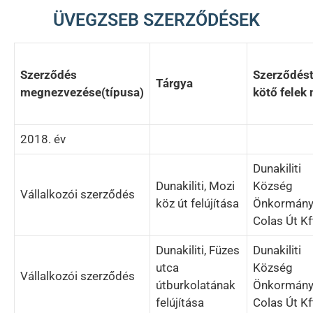
ÜVEGZSEB SZERZŐDÉSEK
Szerződés
Szerződés
Tárgya
megnezvezése(típusa)
kötő felek
2018. év
Dunakiliti
Dunakiliti, Mozi
Község
Vállalkozói szerződés
köz út felújítása
Önkormány
Colas Út Kf
Dunakiliti, Füzes
Dunakiliti
utca
Község
Vállalkozói szerződés
útburkolatának
Önkormány
felújítása
Colas Út Kf