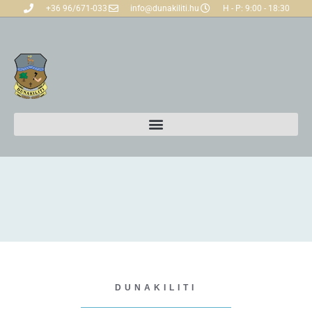
+36 96/671-033
info@dunakiliti.hu
H - P: 9:00 - 18:30
DUNAKILITI