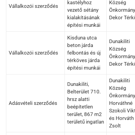
kastélyhoz
Község
Vállalkozói szerződés
vezető sétány
Önkormány
kialakításának
Dekor Térkő
építési munkái
Kisduna utca
Dunakiliti
beton járda
Község
Vállalkozói szerződés
felbontás és új
Önkormány
térköves járda
Dekor Térkő
építési munkái
Dunakiliti
Dunakiliti,
Község
Belterület 710.
Önkormány
hrsz alatti
Adásvételi szerződés
Horváthné
beépítetlen
Szokoli Vik
terület, 867 m2
és Horváth
területű ingatlan
Zsolt