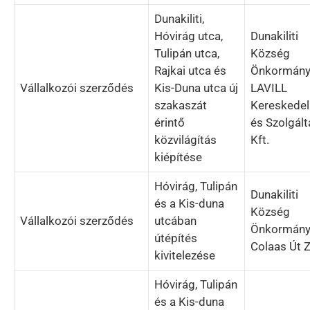
Dunakiliti,
Hóvirág utca,
Dunakiliti
Tulipán utca,
Község
Rajkai utca és
Önkormány
Vállalkozói szerződés
Kis-Duna utca új
LAVILL
szakaszát
Kereskede
érintő
és Szolgált
közvilágítás
Kft.
kiépítése
Hóvirág, Tulipán
Dunakiliti
és a Kis-duna
Község
Vállalkozói szerződés
utcában
Önkormány
útépítés
Colaas Út Z
kivitelezése
Hóvirág, Tulipán
és a Kis-duna