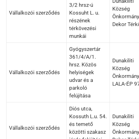
Dunakiliti
3/2 hrsz-ú
Község
Vállalkozói szerződés
Kossuht L. u.
Önkormány
részének
Dekor Térkő
térkövezési
munkái
Gyógyszertár
361/4/A/1.
Dunakiliti
hrsz. Közös
Község
Vállalkozói szerződés
helyiségek
Önkormány
udvar és a
LALA-ÉP 97
parkoló
felújítása
Diós utca,
Kossuth L.u. 54.
Dunakiliti
és temető
Község
Vállalkozói szerződés
közötti szakasz
Önkormány