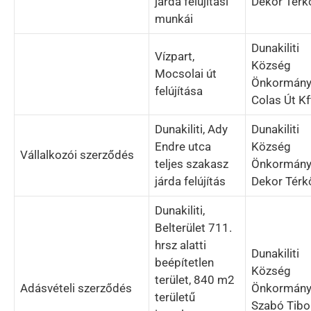
járda felújítási
Dekor Térkő
munkái
Dunakiliti
Vízpart,
Község
Mocsolai út
Önkormány
felújítása
Colas Út Kf
Dunakiliti, Ady
Dunakiliti
Endre utca
Község
Vállalkozói szerződés
teljes szakasz
Önkormány
járda felújítás
Dekor Térkő
Dunakiliti,
Belterület 711.
hrsz alatti
Dunakiliti
beépítetlen
Község
terület, 840 m2
Adásvételi szerződés
Önkormány
területű
Szabó Tibo