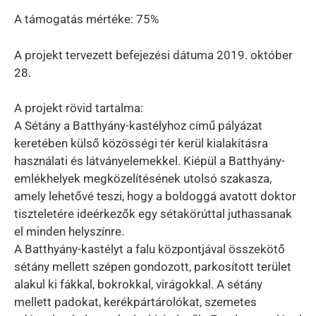
A támogatás mértéke: 75%
A projekt tervezett befejezési dátuma 2019. október
28.
A projekt rövid tartalma:
A Sétány a Batthyány-kastélyhoz című pályázat
keretében külső közösségi tér kerül kialakításra
használati és látványelemekkel. Kiépül a Batthyány-
emlékhelyek megközelítésének utolsó szakasza,
amely lehetővé teszi, hogy a boldoggá avatott doktor
tiszteletére ideérkezők egy sétakörúttal juthassanak
el minden helyszínre.
A Batthyány-kastélyt a falu központjával összekötő
sétány mellett szépen gondozott, parkosított terület
alakul ki fákkal, bokrokkal, virágokkal. A sétány
mellett padokat, kerékpártárolókat, szemetes