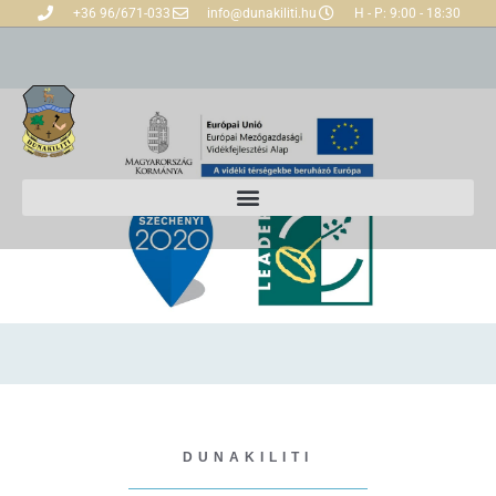
+36 96/671-033
info@dunakiliti.hu
H - P: 9:00 - 18:30
DUNAKILITI