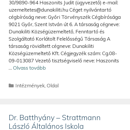
30/9890-964 Haszonits Judit (ügyvezető) e-mail:
uzemeltetes@dunakiliti.hu
Céget nyilvántartó
cégbíróság neve: Győri Törvényszék Cégbírósága
9021 Győr, Szent István út 6. A társaság cégneve:
Dunakiliti Községüzemeltető, Fenntartó és
Szolgáltató Korlátolt Felelősségű Társaság A
társaság rövidített cégneve: Dunakiliti
Községüzemeltető Kft. Cégjegyzék szám: Cg.08-
09-013087 Vezető tisztségviselő neve: Haszonits
…
Olvass tovább
Intézmények
,
Oldal
Dr. Batthyány – Strattmann
László Általános Iskola