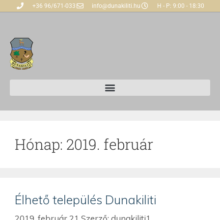
+36 96/671-033
info@dunakiliti.hu
H - P: 9:00 - 18:30
Hónap:
2019. február
Élhető település Dunakiliti
2019. február 21
Szerző:
dunakiliti1