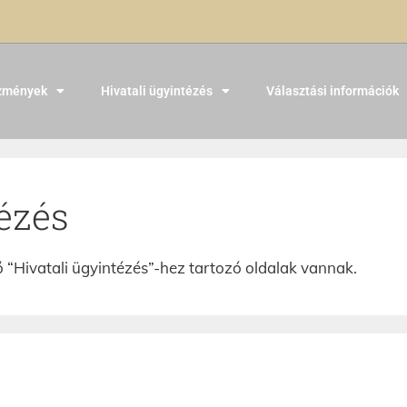
zmények
Hivatali ügyintézés
Választási információk
ézés
 “Hivatali ügyintézés”-hez tartozó oldalak vannak.