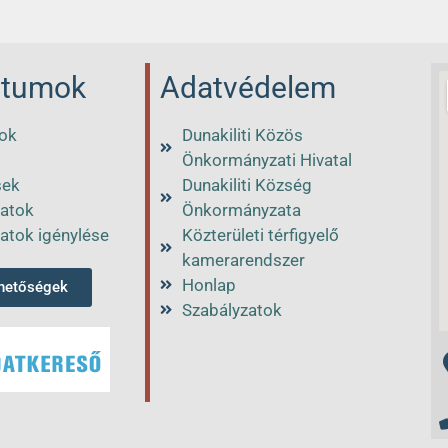
tumok
Adatvédelem
ok
Dunakiliti Közös
Önkormányzati Hivatal
sek
Dunakiliti Község
atok
Önkormányzata
atok igénylése
Közterületi térfigyelő
kamerarendszer
Honlap
rhetőségek
Szabályzatok