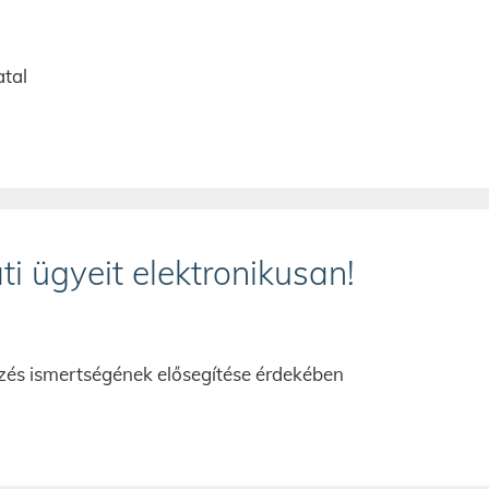
atal
i ügyeit elektronikusan!
ézés ismertségének elősegítése érdekében