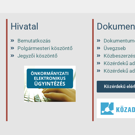
Hivatal
Dokumen
Bemutatkozás
Dokumentum
Polgármesteri köszöntő
Üvegzseb
Jegyzői köszöntő
Közbeszerzé
Közérdekű ad
Közérdekű ad
Közérdekű elé