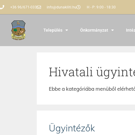
+36 96/671-033
info@dunakiliti.hu
H - P: 9:00 - 18:30
Település
Önkormányzat
Inté
Hivatali ügyint
Ebbe a kategóriába menüből elérhető
Ügyintézők